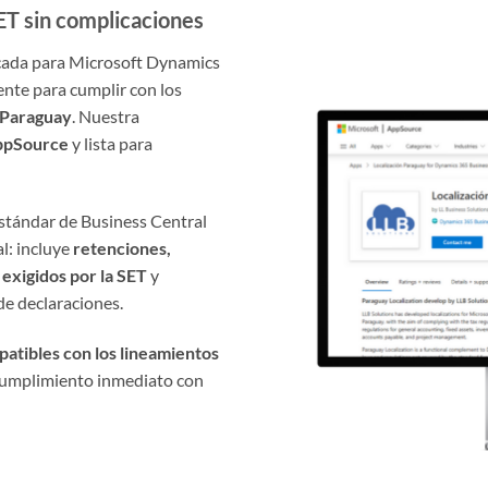
ET sin complicaciones
ficada para Microsoft Dynamics
nte para cumplir con los
 Paraguay
. Nuestra
ppSource
y lista para
estándar de Business Central
al: incluye
retenciones,
s exigidos por la SET
y
de declaraciones.
atibles con los lineamientos
y cumplimiento inmediato con