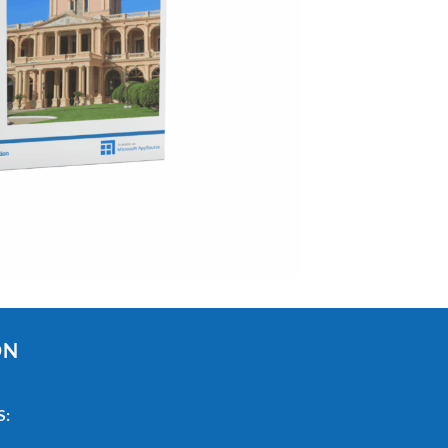
ÓN
S: