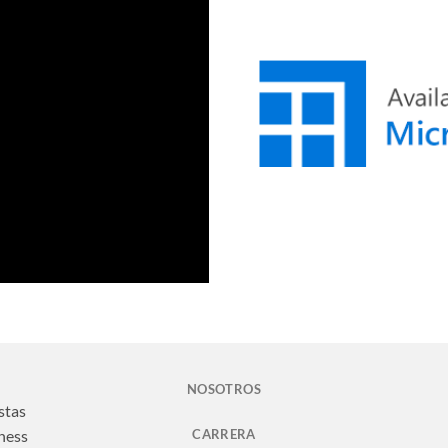
NOSOTROS
stas
CARRERA
ness