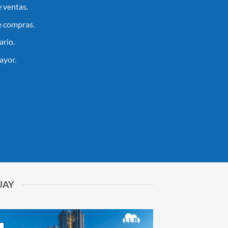
e ventas.
e compras.
ario.
ayor.
UAY