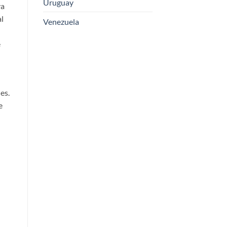
Uruguay
ya
l
Venezuela
e
es.
e