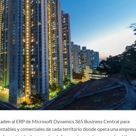
añaden al ERP de Microsoft Dynamics 365 Business Central para
 contables y comerciales de cada territorio donde opera una empresa