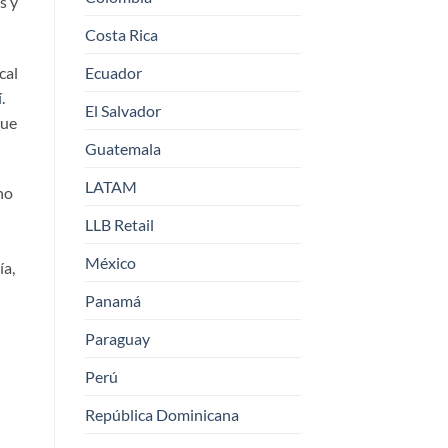
s y
Costa Rica
cal
Ecuador
í
.
El Salvador
que
Guatemala
LATAM
no
LLB Retail
México
ía,
Panamá
Paraguay
Perú
República Dominicana