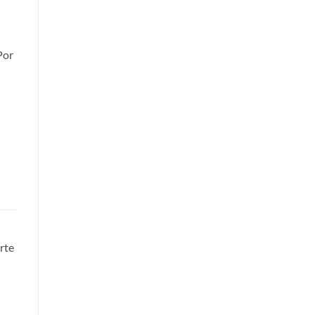
Por
rte