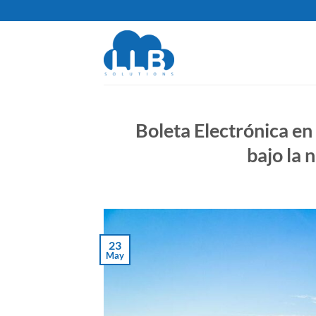
Saltar
al
contenido
Boleta Electrónica en
bajo la 
23
May