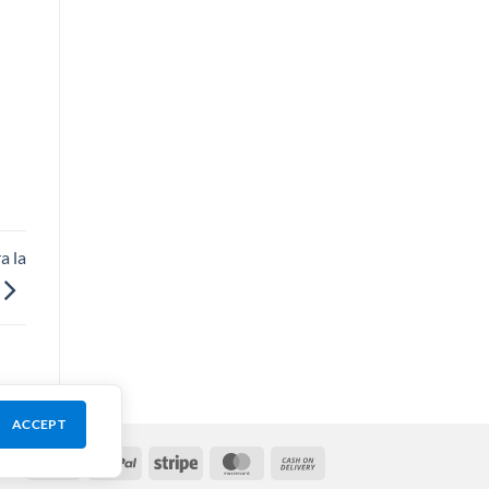
a la
ACCEPT
Visa
PayPal
Stripe
MasterCard
Cash
On