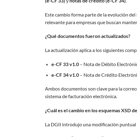
(e-CF 33)
y
notas de crédito (e-CF 34)
.
Este cambio forma parte de la evolución del
relevante para empresas que buscan mantener
¿Qué documentos fueron actualizados?
La actualización aplica a los siguientes com
e-CF 33 v1.0
– Nota de Débito Electróni
e-CF 34 v1.0
– Nota de Crédito Electrón
Ambos documentos son clave para la correcc
sistema de facturación electrónica.
¿Cuál es el cambio en los esquemas XSD de
La DGII introdujo una modificación puntua