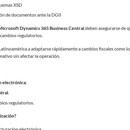
squemas XSD
ción de documentos ante la DGII
Microsoft Dynamics 365 Business Central
deben asegurarse de q
 cambios regulatorios.
atinoamérica a adaptarse rápidamente a cambios fiscales como lo
ativo sin afectar la operación.
n electrónica
.
tral
.
ios regulatorios.
ización?
cturación electrónica.