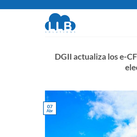
Saltar
al
contenido
DGII actualiza los e-CF
ele
07
Abr