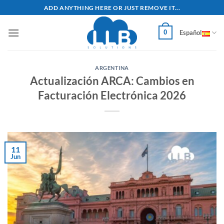
Saltar
ADD ANYTHING HERE OR JUST REMOVE IT...
al
contenido
0
Español
ARGENTINA
Actualización ARCA: Cambios en
Facturación Electrónica 2026
11
Jun