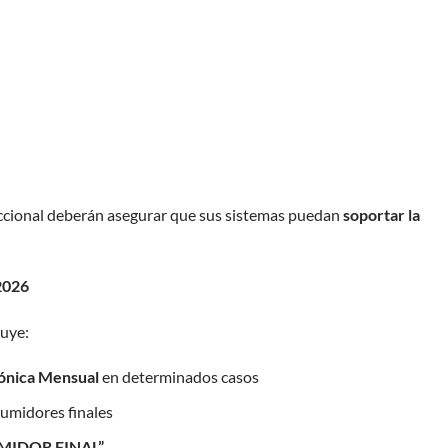
ccional deberán asegurar que sus sistemas puedan
soportar la
2026
luye:
rónica Mensual
en determinados casos
umidores finales
MIDOR FINAL”