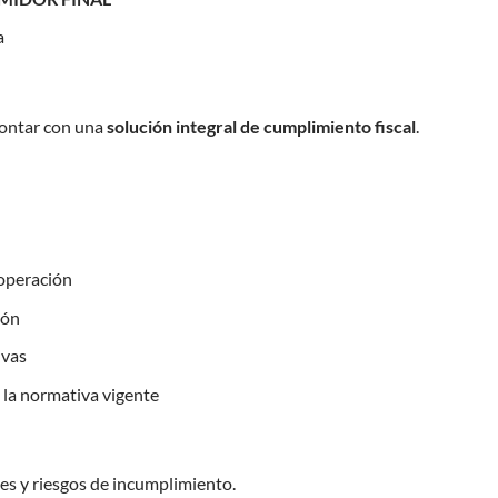
a
contar con una
solución integral de cumplimiento fiscal
.
 operación
ión
ivas
la normativa vigente
nes y riesgos de incumplimiento.