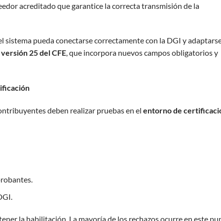
edor acreditado que garantice la correcta transmisión de la
el sistema pueda conectarse correctamente con la DGI y adaptarse
a
versión 25 del CFE
, que incorpora nuevos campos obligatorios y
ificación
ontribuyentes deben realizar pruebas en el
entorno de certificaci
probantes.
DGI.
ener la habilitación. La mayoría de los rechazos ocurre en este pu