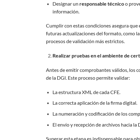
Designar un
responsable técnico
o prove
información.
Cumplir con estas condiciones asegura que 
futuras actualizaciones del formato, como l
procesos de validación más estrictos.
Realizar pruebas en el ambiente de cert
Antes de emitir comprobantes válidos, los c
de la DGI. Este proceso permite validar:
La estructura XML de cada CFE.
La correcta aplicación de la firma digital.
La numeración y codificación de los com
El envío y recepción de archivos hacia la 
Superar esta etapa es indispensable para obt