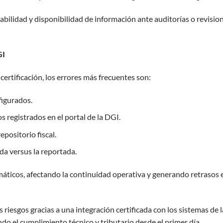
abilidad y disponibilidad de información ante auditorías o revisio
GI
certificación, los errores más frecuentes son:
figurados.
os registrados en el portal de la DGI.
positorio fiscal.
da versus la reportada.
áticos, afectando la continuidad operativa y generando retrasos 
s riesgos gracias a una integración certificada con los sistemas de l
o el cumplimiento técnico y tributario desde el primer día.