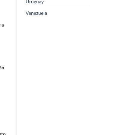
Uruguay
Venezuela
 a
ón
nto