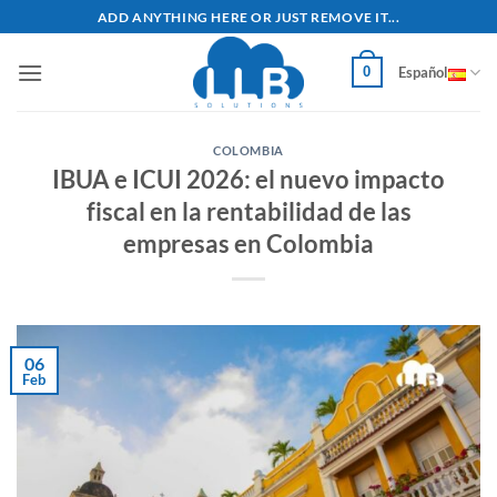
Saltar
ADD ANYTHING HERE OR JUST REMOVE IT...
al
contenido
0
Español
COLOMBIA
IBUA e ICUI 2026: el nuevo impacto
fiscal en la rentabilidad de las
empresas en Colombia
06
Feb