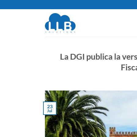
Saltar
al
contenido
La DGI publica la ve
Fisc
23
Jul