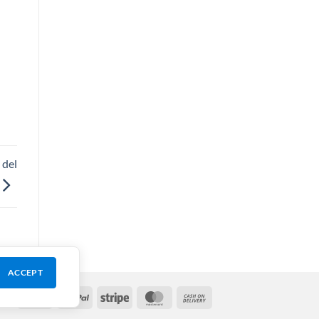
 del
ACCEPT
Visa
PayPal
Stripe
MasterCard
Cash
On