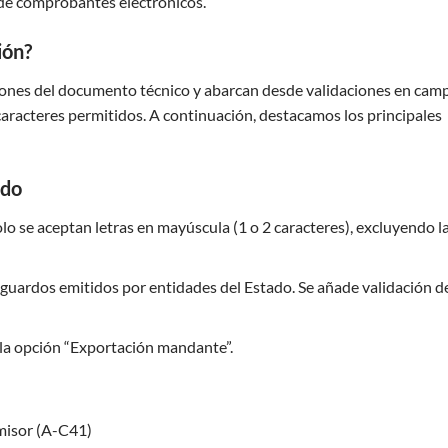
n de comprobantes electrónicos.
ión?
ciones del documento técnico y abarcan desde validaciones en cam
 caracteres permitidos. A continuación, destacamos los principales
ado
lo se aceptan letras en mayúscula (1 o 2 caracteres), excluyendo l
sguardos emitidos por entidades del Estado. Se añade validación d
 la opción “Exportación mandante”.
misor (A-C41)