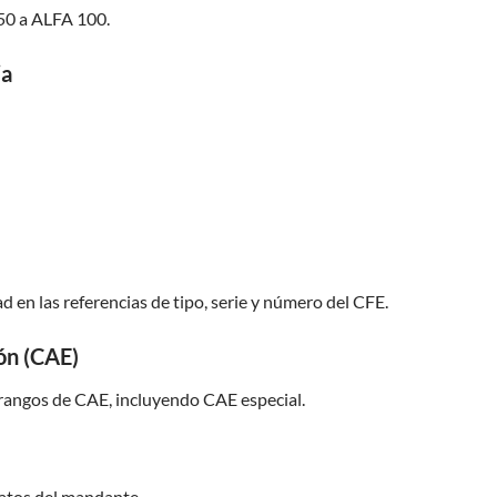
50 a ALFA 100.
ia
d en las referencias de tipo, serie y número del CFE.
ón (CAE)
 rangos de CAE, incluyendo CAE especial.
datos del mandante.