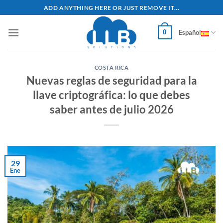
Saltar
ADD ANYTHING HERE OR JUST REMOVE IT...
al
contenido
0
Español
COSTA RICA
Nuevas reglas de seguridad para la
llave criptográfica: lo que debes
saber antes de julio 2026
29
Ene