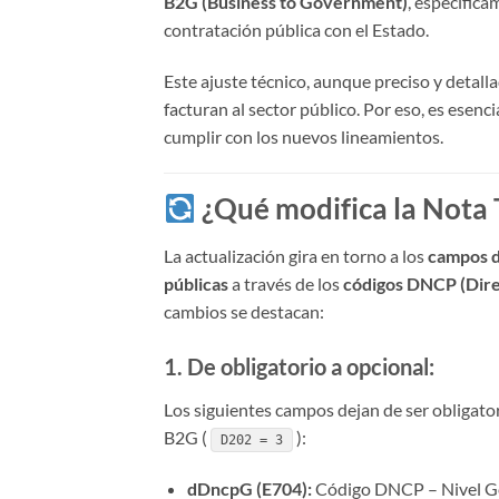
B2G (Business to Government)
, específica
contratación pública con el Estado.
Este ajuste técnico, aunque preciso y detall
facturan al sector público. Por eso, es esen
cumplir con los nuevos lineamientos.
¿Qué modifica la Nota 
La actualización gira en torno a los
campos d
públicas
a través de los
códigos DNCP (Dire
cambios se destacan:
1. De obligatorio a opcional:
Los siguientes campos dejan de ser obligator
B2G (
):
D202 = 3
dDncpG (E704):
Código DNCP – Nivel G