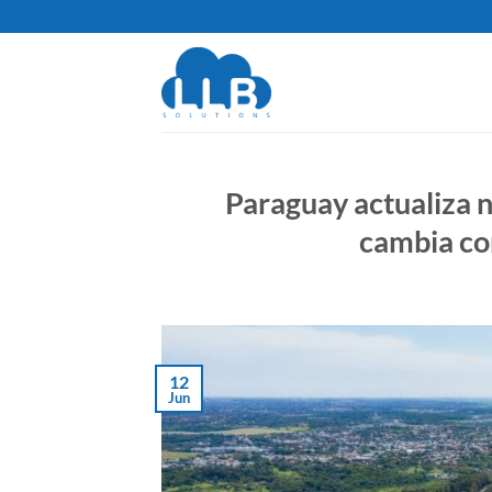
Saltar
al
contenido
Paraguay actualiza 
cambia co
12
Jun