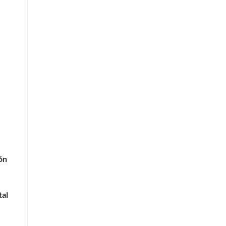
ón
tal