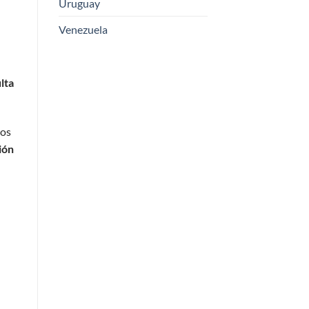
Uruguay
Venezuela
lta
dos
ión