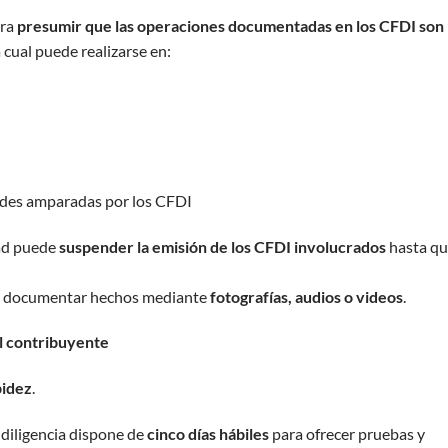
ara
presumir que las operaciones documentadas en los CFDI son
a cual puede realizarse en:
dades amparadas por los CFDI
dad puede
suspender la emisión de los CFDI involucrados
hasta q
den documentar hechos mediante
fotografías, audios o videos
.
el contribuyente
pidez
.
 diligencia dispone de
cinco días hábiles
para ofrecer pruebas y