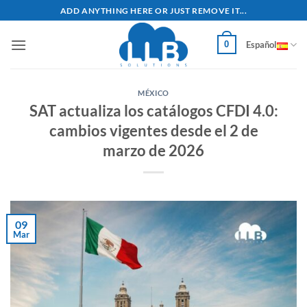
Saltar
ADD ANYTHING HERE OR JUST REMOVE IT...
al
contenido
0
Español
MÉXICO
SAT actualiza los catálogos CFDI 4.0:
cambios vigentes desde el 2 de
marzo de 2026
09
Mar