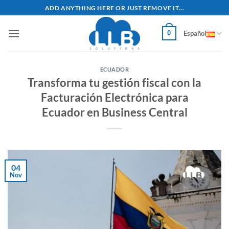
Saltar
ADD ANYTHING HERE OR JUST REMOVE IT...
al
contenido
0
Español
ECUADOR
Transforma tu gestión fiscal con la
Facturación Electrónica para
Ecuador en Business Central
04
Nov