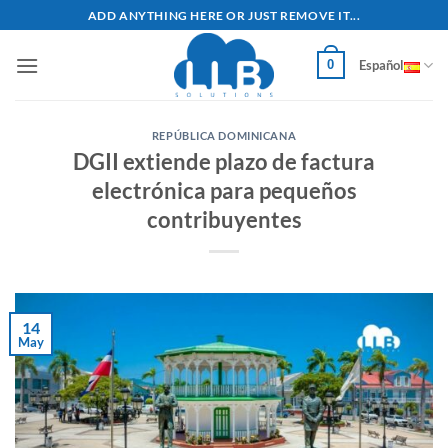
Saltar
ADD ANYTHING HERE OR JUST REMOVE IT...
al
contenido
0
Español
REPÚBLICA DOMINICANA
DGII extiende plazo de factura
electrónica para pequeños
contribuyentes
14
May