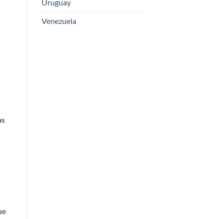
Uruguay
Venezuela
as
ue