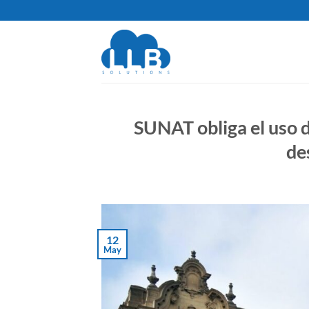
Saltar
al
contenido
SUNAT obliga el uso 
de
12
May